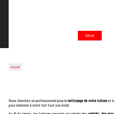
Détail
Accueil
Vous cherchez un professionnel pour le
nettoyage de votre toiture
et l
pour redonner à votre toit tout son éclat.
Au fil du temps, les toitures peuvent accumuler des
saletés, des mou