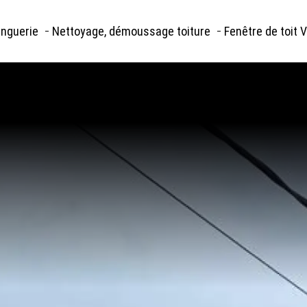
autier Bat BZH
-
5, Hameau des Lavandières, 22210 Plumieux
-
06 79 18 24
inguerie
Nettoyage, démoussage toiture
Fenêtre de toit 