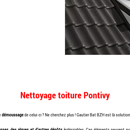
Nettoyage toiture Pontivy
e
démoussage
de celui-ci ? Ne cherchez plus ! Gautier Bat BZH est là soluti
sses, des algues et d'autres dépôts i
ndésirables. Ces éléments peuvent nu